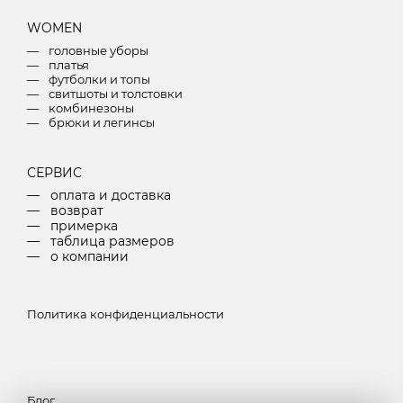
W
OMEN
головные уборы
платья
футболки и топы
свитшоты и толстовки
комбинезоны
брюки и легинсы
СЕРВИС
оплата и доставка
возврат
примерка
таблица размеров
о компании
Политика конфиденциальности
Блог