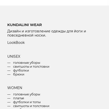
KUNDALINI WEAR
Дизайн и изготовление одежды для йоги и
повседневной носки.
LookBook
U
NISEX
головные уборы
свитшоты и толстовки
футболки
брюки
W
OMEN
головные уборы
платья
футболки и топы
свитшоты и толстовки