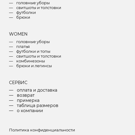
головные уборы
свитшоты и толстовки
футболки
брюки
W
OMEN
головные уборы
платья
футболки и топы
свитшоты и толстовки
комбинезоны
брюки и легинсы
СЕРВИС
оплата и доставка
возврат
примерка
таблица размеров
о компании
Политика конфиденциальности