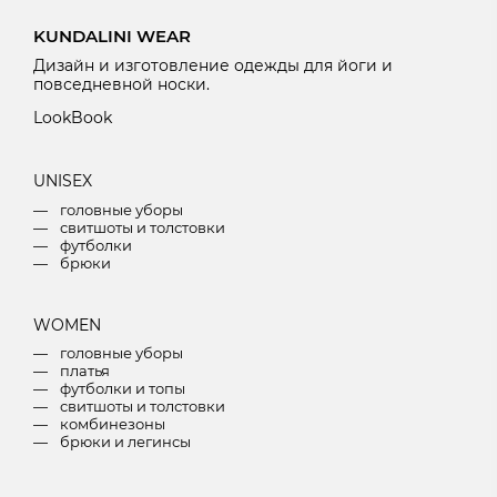
KUNDALINI WEAR
Дизайн и изготовление одежды для йоги и
повседневной носки.
LookBook
U
NISEX
головные уборы
свитшоты и толстовки
футболки
брюки
W
OMEN
головные уборы
платья
футболки и топы
свитшоты и толстовки
комбинезоны
брюки и легинсы