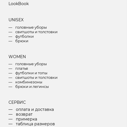
LookBook
U
NISEX
головные уборы
свитшоты и толстовки
футболки
брюки
W
OMEN
головные уборы
платья
футболки и топы
свитшоты и толстовки
комбинезоны
брюки и легинсы
СЕРВИС
оплата и доставка
возврат
примерка
таблица размеров